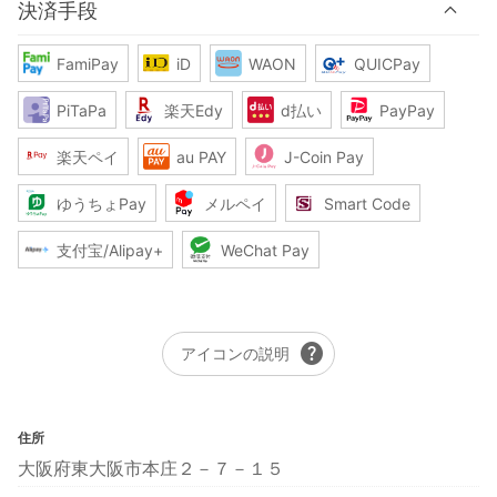
決済手段
FamiPay
iD
WAON
QUICPay
PiTaPa
楽天Edy
d払い
PayPay
楽天ペイ
au PAY
J-Coin Pay
ゆうちょPay
メルペイ
Smart Code
支付宝/Alipay+
WeChat Pay
help
アイコンの説明
住所
大阪府東大阪市本庄２－７－１５