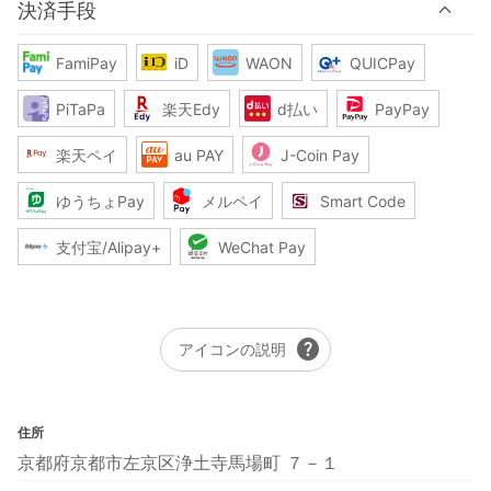
決済手段
FamiPay
iD
WAON
QUICPay
PiTaPa
楽天Edy
d払い
PayPay
楽天ペイ
au PAY
J-Coin Pay
ゆうちょPay
メルペイ
Smart Code
支付宝/Alipay+
WeChat Pay
help
アイコンの説明
住所
京都府京都市左京区浄土寺馬場町 ７－１