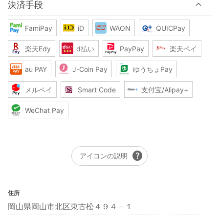
決済手段
FamiPay
iD
WAON
QUICPay
楽天Edy
d払い
PayPay
楽天ペイ
au PAY
J-Coin Pay
ゆうちょPay
メルペイ
Smart Code
支付宝/Alipay+
WeChat Pay
help
アイコンの説明
住所
岡山県岡山市北区東古松４９４－１