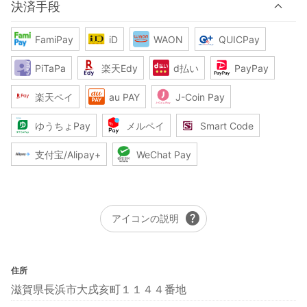
決済手段
FamiPay
iD
WAON
QUICPay
PiTaPa
楽天Edy
d払い
PayPay
楽天ペイ
au PAY
J-Coin Pay
ゆうちょPay
メルペイ
Smart Code
支付宝/Alipay+
WeChat Pay
help
アイコンの説明
住所
滋賀県長浜市大戌亥町１１４４番地