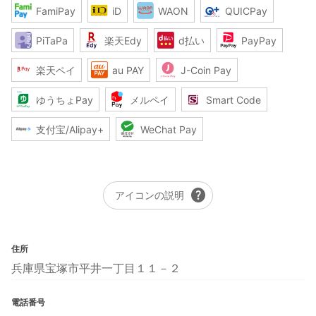
FamiPay
iD
WAON
QUICPay
PiTaPa
楽天Edy
d払い
PayPay
楽天ペイ
au PAY
J-Coin Pay
ゆうちょPay
メルペイ
Smart Code
支付宝/Alipay+
WeChat Pay
help
アイコンの説明
住所
兵庫県宝塚市平井一丁目１１－２
電話番号