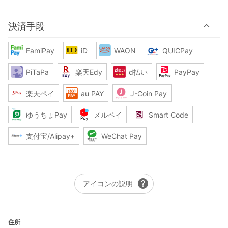
決済手段
FamiPay
iD
WAON
QUICPay
PiTaPa
楽天Edy
d払い
PayPay
楽天ペイ
au PAY
J-Coin Pay
ゆうちょPay
メルペイ
Smart Code
支付宝/Alipay+
WeChat Pay
help
アイコンの説明
住所