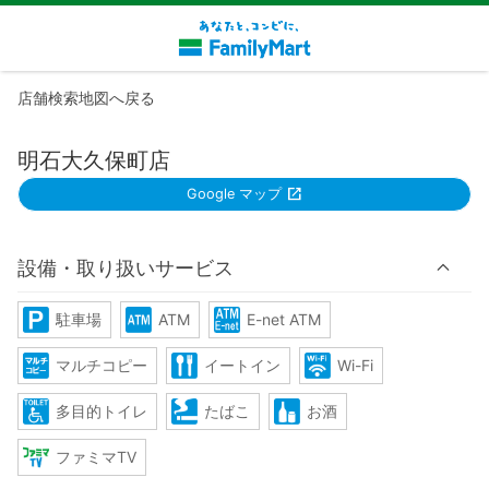
店舗検索地図へ戻る
明石大久保町店
Google マップ
設備・取り扱いサービス
駐車場
ATM
E-net ATM
マルチコピー
イートイン
Wi-Fi
多目的トイレ
たばこ
お酒
ファミマTV