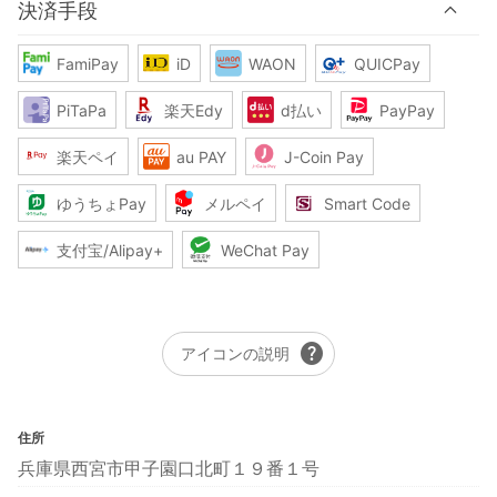
決済手段
FamiPay
iD
WAON
QUICPay
PiTaPa
楽天Edy
d払い
PayPay
楽天ペイ
au PAY
J-Coin Pay
ゆうちょPay
メルペイ
Smart Code
支付宝/Alipay+
WeChat Pay
help
アイコンの説明
住所
兵庫県西宮市甲子園口北町１９番１号