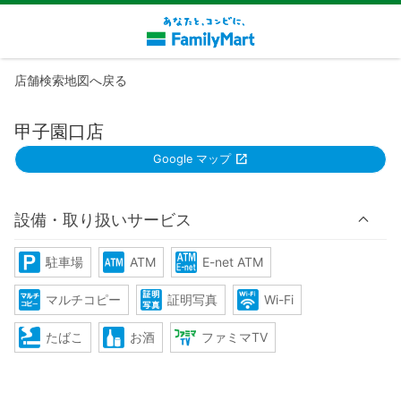
店舗検索地図へ戻る
甲子園口店
Google マップ
設備・取り扱いサービス
駐車場
ATM
E-net ATM
マルチコピー
証明写真
Wi-Fi
たばこ
お酒
ファミマTV