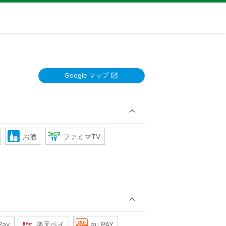
Google マップ
お酒
ファミマTV
Pay
楽天ペイ
au PAY