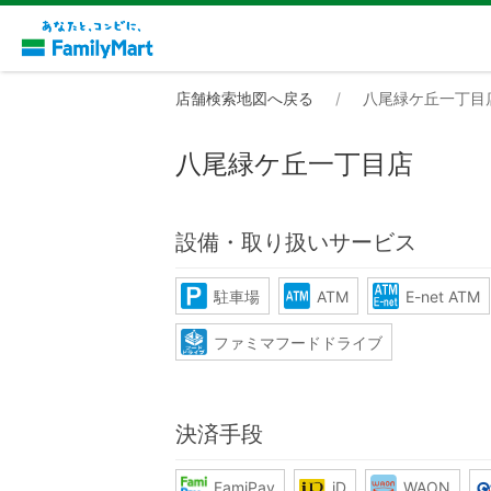
店舗検索地図へ戻る
八尾緑ケ丘一丁目
八尾緑ケ丘一丁目店
設備・取り扱いサービス
駐車場
ATM
E-net ATM
ファミマフードドライブ
決済手段
FamiPay
iD
WAON