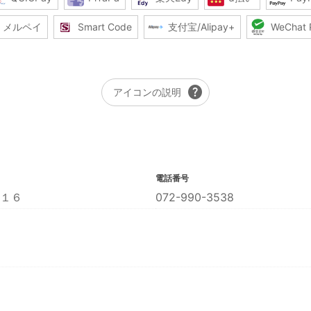
メルペイ
Smart Code
支付宝/Alipay+
WeChat 
help
アイコンの説明
電話番号
１６
072-990-3538