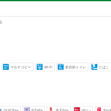
店
マルチコピー
Wi-Fi
多目的トイレ
たばこ
QUICPay
PiTaPa
楽天Edy
d払い
Pay