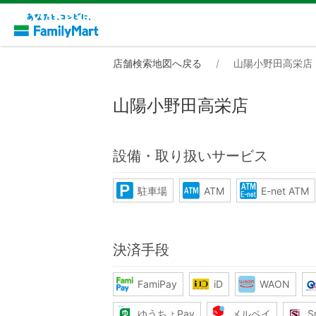
店舗検索地図へ戻る
山陽小野田高栄店
山陽小野田高栄店
設備・取り扱いサービス
駐車場
ATM
E-net ATM
決済手段
FamiPay
iD
WAON
ゆうちょPay
メルペイ
S