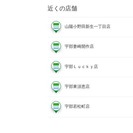
近くの店舗
山陽小野田新生一丁目店
宇部妻崎開作店
宇部Ｌｕｃｋｙ店
宇部東須恵店
宇部若松町店