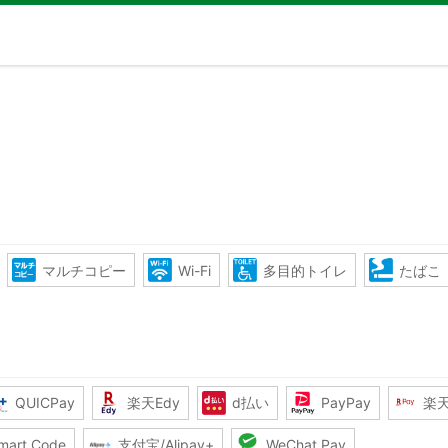
マルチコピー
Wi-Fi
多目的トイレ
たばこ
QUICPay
楽天Edy
d払い
PayPay
楽
mart Code
支付宝/Alipay+
WeChat Pay