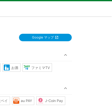
Google マップ
お酒
ファミマTV
天ペイ
au PAY
J-Coin Pay