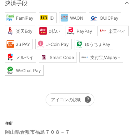
決済手段
FamiPay
iD
WAON
QUICPay
楽天Edy
d払い
PayPay
楽天ペイ
au PAY
J-Coin Pay
ゆうちょPay
メルペイ
Smart Code
支付宝/Alipay+
WeChat Pay
help
アイコンの説明
住所
岡山県倉敷市福島７０８－７