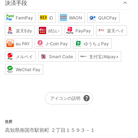
決済手段
FamiPay
iD
WAON
QUICPay
楽天Edy
d払い
PayPay
楽天ペイ
au PAY
J-Coin Pay
ゆうちょPay
メルペイ
Smart Code
支付宝/Alipay+
WeChat Pay
help
アイコンの説明
住所
高知県南国市駅前町 ２丁目１５９３－１