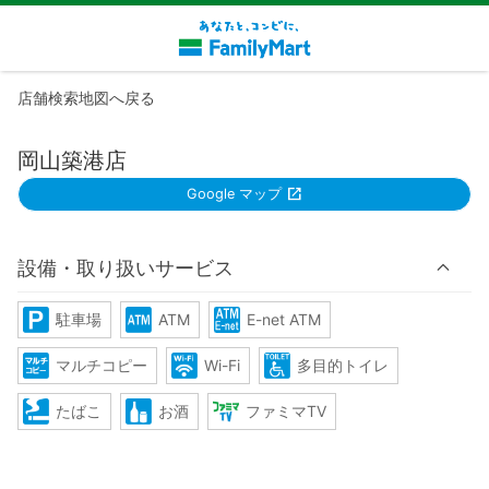
店舗検索地図へ戻る
岡山築港店
Google マップ
設備・取り扱いサービス
駐車場
ATM
E-net ATM
マルチコピー
Wi-Fi
多目的トイレ
たばこ
お酒
ファミマTV