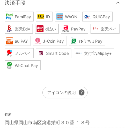
決済手段
FamiPay
iD
WAON
QUICPay
楽天Edy
d払い
PayPay
楽天ペイ
au PAY
J-Coin Pay
ゆうちょPay
メルペイ
Smart Code
支付宝/Alipay+
WeChat Pay
help
アイコンの説明
住所
岡山県岡山市南区築港栄町３０番 １８号