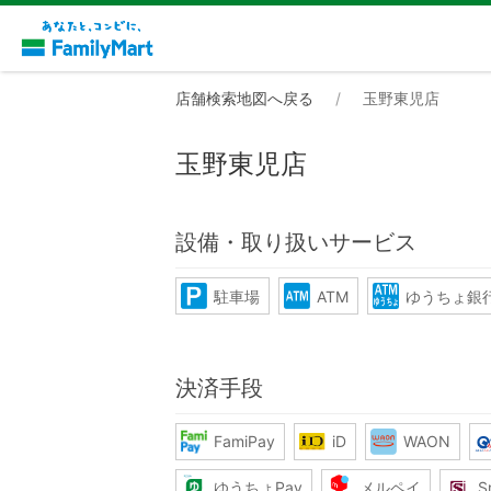
店舗検索地図へ戻る
玉野東児店
玉野東児店
設備・取り扱いサービス
駐車場
ATM
ゆうちょ銀行
決済手段
FamiPay
iD
WAON
ゆうちょPay
メルペイ
S