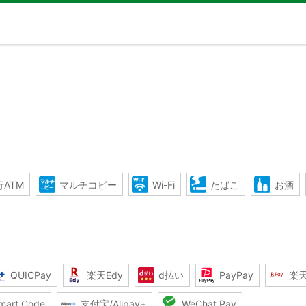
ATM
マルチコピー
Wi-Fi
たばこ
お酒
QUICPay
楽天Edy
d払い
PayPay
楽
mart Code
支付宝/Alipay+
WeChat Pay