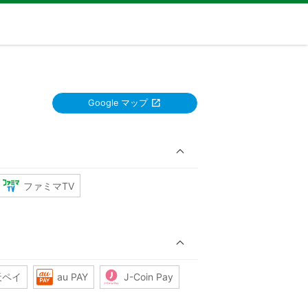
Google マップ
ファミマTV
天ペイ
au PAY
J-Coin Pay