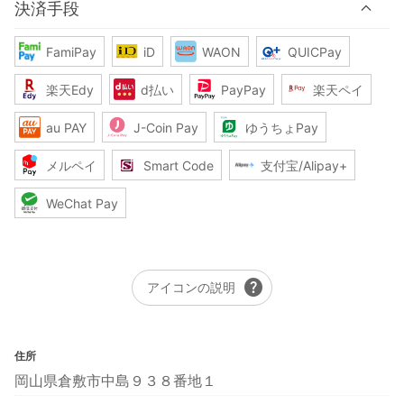
決済手段
FamiPay
iD
WAON
QUICPay
楽天Edy
d払い
PayPay
楽天ペイ
au PAY
J-Coin Pay
ゆうちょPay
メルペイ
Smart Code
支付宝/Alipay+
WeChat Pay
help
アイコンの説明
住所
岡山県倉敷市中島９３８番地１