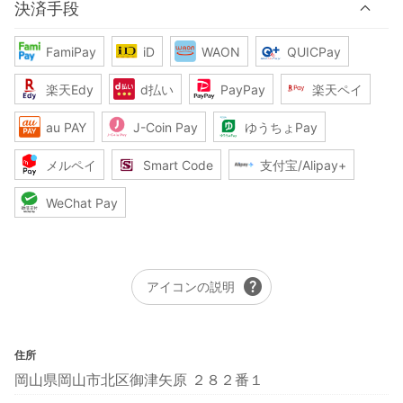
決済手段
FamiPay
iD
WAON
QUICPay
楽天Edy
d払い
PayPay
楽天ペイ
au PAY
J-Coin Pay
ゆうちょPay
メルペイ
Smart Code
支付宝/Alipay+
WeChat Pay
help
アイコンの説明
住所
岡山県岡山市北区御津矢原 ２８２番１