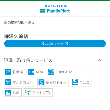
店舗検索地図へ戻る
御津矢原店
Google マップ
設備・取り扱いサービス
駐車場
ATM
E-net ATM
マルチコピー
多目的トイレ
たばこ
お酒
ファミマTV