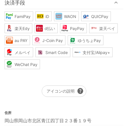
決済手段
FamiPay
iD
WAON
QUICPay
楽天Edy
d払い
PayPay
楽天ペイ
au PAY
J-Coin Pay
ゆうちょPay
メルペイ
Smart Code
支付宝/Alipay+
WeChat Pay
help
アイコンの説明
住所
岡山県岡山市北区青江四丁目２３番１９号