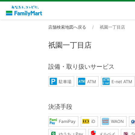
店舗検索地図へ戻る
祇園一丁目店
祇園一丁目店
設備・取り扱いサービス
駐車場
ATM
E-net ATM
決済手段
FamiPay
iD
WAON
ゆうちょPay
メルペイ
S