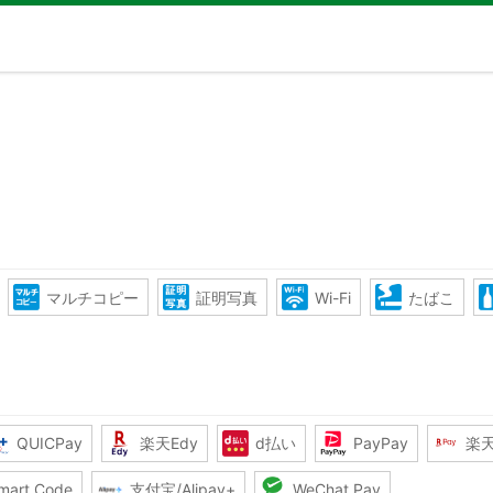
マルチコピー
証明写真
Wi-Fi
たばこ
QUICPay
楽天Edy
d払い
PayPay
楽
mart Code
支付宝/Alipay+
WeChat Pay