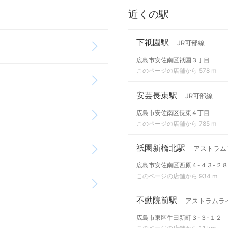
近くの駅
下祇園駅
JR可部線
広島市安佐南区祇園３丁目
このページの店舗から 578 m
安芸長束駅
JR可部線
広島市安佐南区長束４丁目
このページの店舗から 785 m
祇園新橋北駅
アストラム
広島市安佐南区西原４-４３-２８
このページの店舗から 934 m
不動院前駅
アストラムラ
広島市東区牛田新町３-３-１２