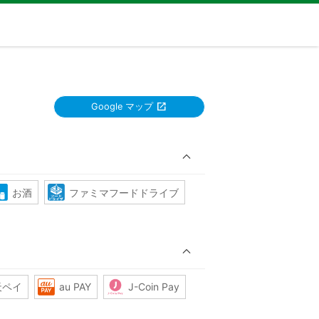
Google マップ
お酒
ファミマフードドライブ
天ペイ
au PAY
J-Coin Pay