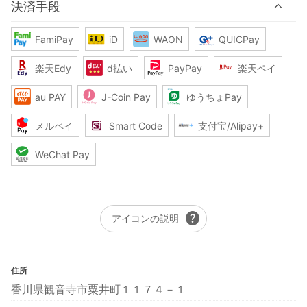
決済手段
FamiPay
iD
WAON
QUICPay
楽天Edy
d払い
PayPay
楽天ペイ
au PAY
J-Coin Pay
ゆうちょPay
メルペイ
Smart Code
支付宝/Alipay+
WeChat Pay
help
アイコンの説明
住所
香川県観音寺市粟井町１１７４－１