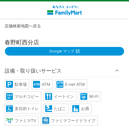
店舗検索地図へ戻る
春野町西分店
Google マップ
設備・取り扱いサービス
駐車場
ATM
E-net ATM
マルチコピー
イートイン
Wi-Fi
多目的トイレ
たばこ
お酒
ファミマTV
ファミマフードドライブ