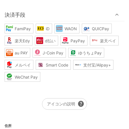
決済手段
FamiPay
iD
WAON
QUICPay
楽天Edy
d払い
PayPay
楽天ペイ
au PAY
J-Coin Pay
ゆうちょPay
メルペイ
Smart Code
支付宝/Alipay+
WeChat Pay
help
アイコンの説明
住所