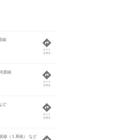
原線
ルート
を見る
河原線
ルート
を見る
など
ルート
を見る
状線（１系統） など