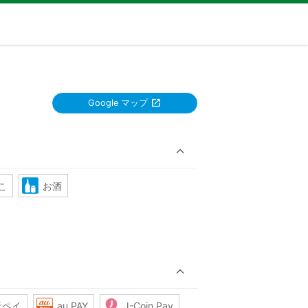
Google マップ
こ
お酒
天ペイ
au PAY
J-Coin Pay