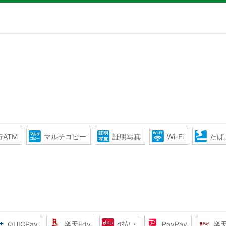
ATM
マルチコピー
証明写真
Wi-Fi
たば
QUICPay
楽天Edy
d払い
PayPay
楽