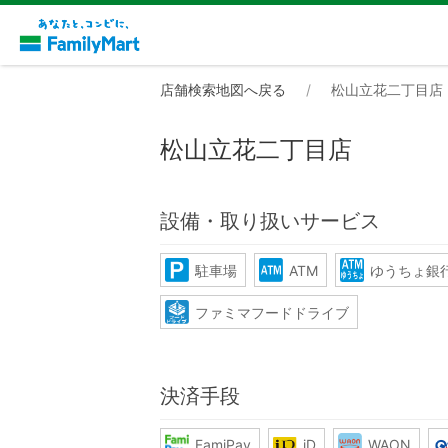
店舗検索地図へ戻る
松山立花二丁目店
松山立花二丁目店
設備・取り扱いサービス
駐車場
ATM
ゆうちょ銀行
ファミマフードドライブ
決済手段
FamiPay
iD
WAON