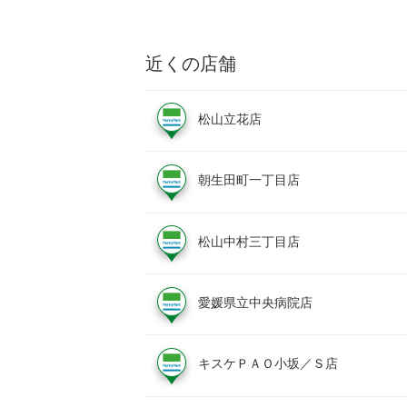
近くの店舗
松山立花店
朝生田町一丁目店
松山中村三丁目店
愛媛県立中央病院店
キスケＰＡＯ小坂／Ｓ店