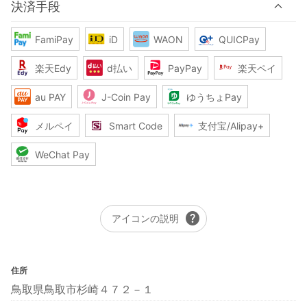
決済手段
FamiPay
iD
WAON
QUICPay
楽天Edy
d払い
PayPay
楽天ペイ
au PAY
J-Coin Pay
ゆうちょPay
メルペイ
Smart Code
支付宝/Alipay+
WeChat Pay
help
アイコンの説明
住所
鳥取県鳥取市杉崎４７２－１