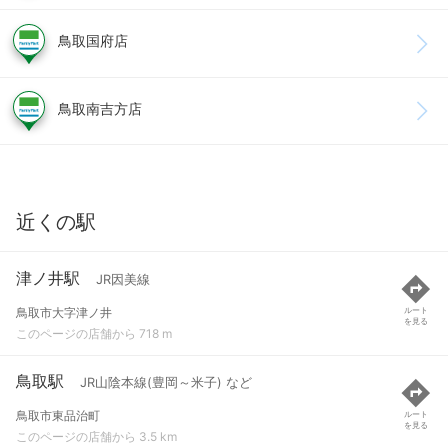
鳥取国府店
鳥取南吉方店
近くの駅
津ノ井駅
JR因美線
鳥取市大字津ノ井
ルート
を見る
このページの店舗から 718 m
鳥取駅
JR山陰本線(豊岡～米子) など
鳥取市東品治町
ルート
を見る
このページの店舗から 3.5 km