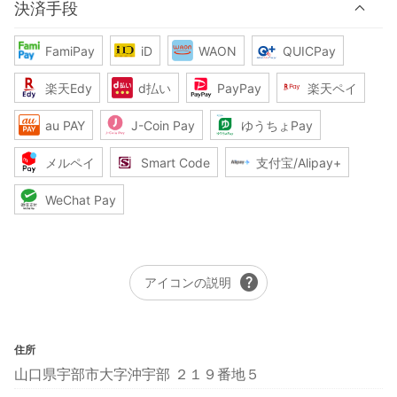
決済手段
FamiPay
iD
WAON
QUICPay
楽天Edy
d払い
PayPay
楽天ペイ
au PAY
J-Coin Pay
ゆうちょPay
メルペイ
Smart Code
支付宝/Alipay+
WeChat Pay
help
アイコンの説明
住所
山口県宇部市大字沖宇部 ２１９番地５