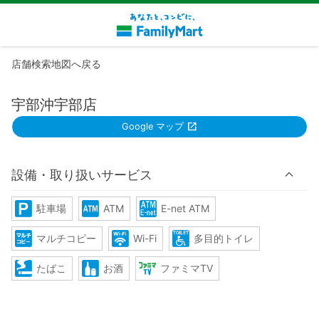
店舗検索地図へ戻る
宇部沖宇部店
Google マップ
設備・取り扱いサービス
駐車場
ATM
E-net ATM
マルチコピー
Wi-Fi
多目的トイレ
たばこ
お酒
ファミマTV