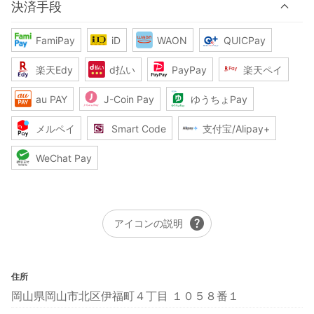
決済手段
FamiPay
iD
WAON
QUICPay
楽天Edy
d払い
PayPay
楽天ペイ
au PAY
J-Coin Pay
ゆうちょPay
メルペイ
Smart Code
支付宝/Alipay+
WeChat Pay
help
アイコンの説明
住所
岡山県岡山市北区伊福町４丁目 １０５８番１