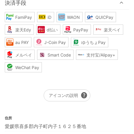
決済手段
FamiPay
iD
WAON
QUICPay
楽天Edy
d払い
PayPay
楽天ペイ
au PAY
J-Coin Pay
ゆうちょPay
メルペイ
Smart Code
支付宝/Alipay+
WeChat Pay
help
アイコンの説明
住所
愛媛県喜多郡内子町内子１６２５番地