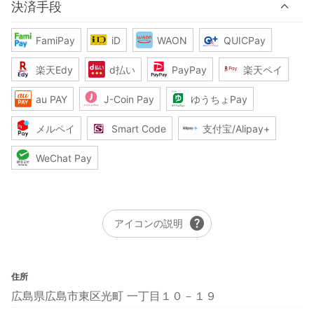
決済手段
FamiPay
iD
WAON
QUICPay
楽天Edy
d払い
PayPay
楽天ペイ
au PAY
J-Coin Pay
ゆうちょPay
メルペイ
Smart Code
支付宝/Alipay+
WeChat Pay
help
アイコンの説明
住所
広島県広島市東区光町 一丁目１０－１９