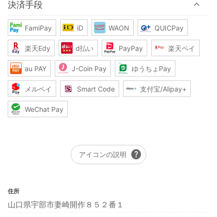
決済手段
FamiPay
iD
WAON
QUICPay
楽天Edy
d払い
PayPay
楽天ペイ
au PAY
J-Coin Pay
ゆうちょPay
メルペイ
Smart Code
支付宝/Alipay+
WeChat Pay
help
アイコンの説明
住所
山口県宇部市妻崎開作８５２番１