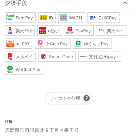
決済手段
FamiPay
iD
WAON
QUICPay
楽天Edy
d払い
PayPay
楽天ペイ
au PAY
J-Coin Pay
ゆうちょPay
メルペイ
Smart Code
支付宝/Alipay+
WeChat Pay
help
アイコンの説明
住所
広島県呉市阿賀北９丁目４番７号