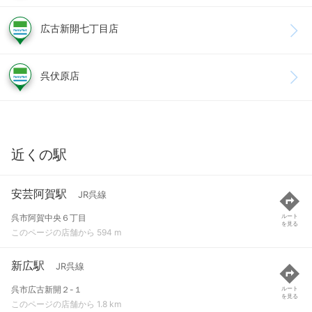
広古新開七丁目店
呉伏原店
近くの駅
安芸阿賀駅
JR呉線
呉市阿賀中央６丁目
ルート
を見る
このページの店舗から 594 m
新広駅
JR呉線
呉市広古新開２-１
ルート
を見る
このページの店舗から 1.8 km