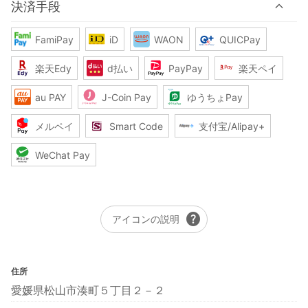
決済手段
FamiPay
iD
WAON
QUICPay
楽天Edy
d払い
PayPay
楽天ペイ
au PAY
J-Coin Pay
ゆうちょPay
メルペイ
Smart Code
支付宝/Alipay+
WeChat Pay
help
アイコンの説明
住所
愛媛県松山市湊町５丁目２－２