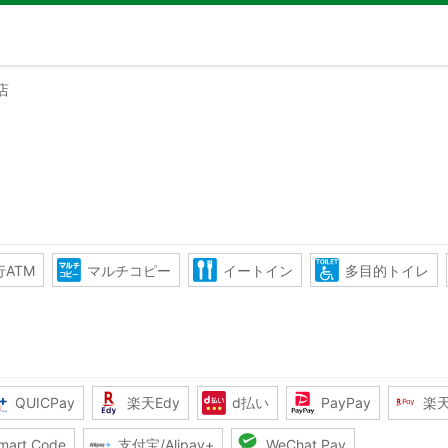
店
ATM
マルチコピー
イートイン
多目的トイレ
QUICPay
楽天Edy
d払い
PayPay
楽
mart Code
支付宝/Alipay+
WeChat Pay