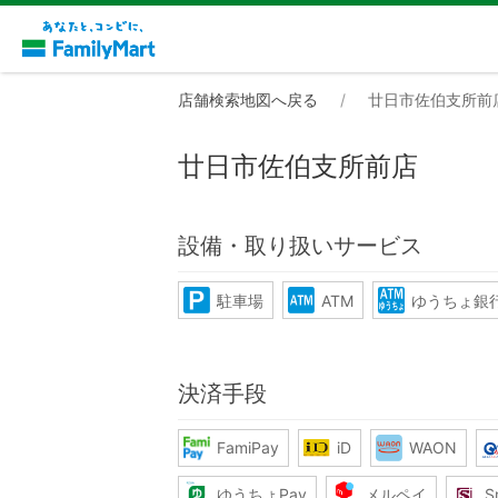
店舗検索地図へ戻る
廿日市佐伯支所前
廿日市佐伯支所前店
設備・取り扱いサービス
駐車場
ATM
ゆうちょ銀行
決済手段
FamiPay
iD
WAON
ゆうちょPay
メルペイ
S