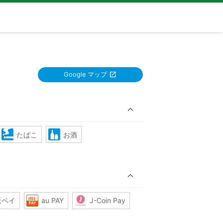
Google マップ
たばこ
お酒
天ペイ
au PAY
J-Coin Pay