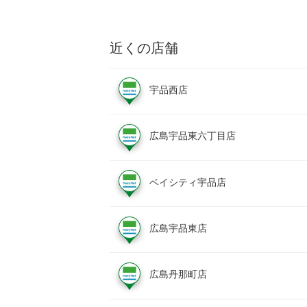
近くの店舗
宇品西店
広島宇品東六丁目店
ベイシティ宇品店
広島宇品東店
広島丹那町店