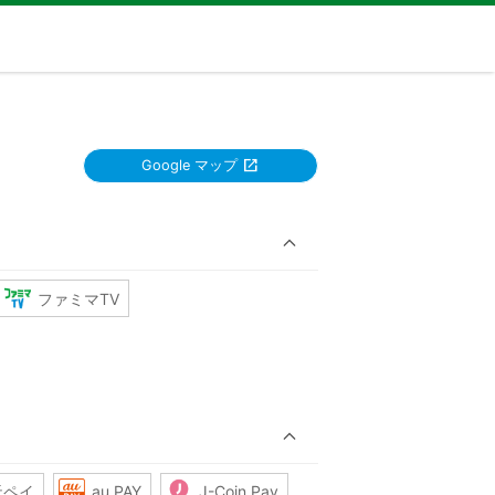
Google マップ
ファミマTV
天ペイ
au PAY
J-Coin Pay