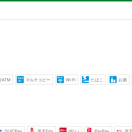
ATM
マルチコピー
Wi-Fi
たばこ
お酒
QUICPay
楽天Edy
d払い
PayPay
楽