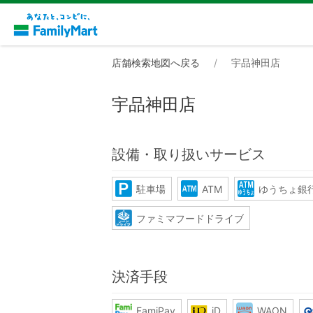
店舗検索地図へ戻る
宇品神田店
宇品神田店
設備・取り扱いサービス
駐車場
ATM
ゆうちょ銀行
ファミマフードドライブ
決済手段
FamiPay
iD
WAON