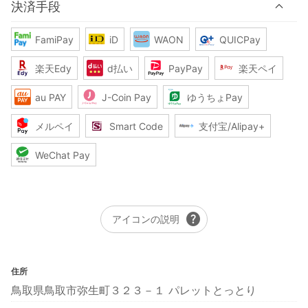
決済手段
FamiPay
iD
WAON
QUICPay
楽天Edy
d払い
PayPay
楽天ペイ
au PAY
J-Coin Pay
ゆうちょPay
メルペイ
Smart Code
支付宝/Alipay+
WeChat Pay
help
アイコンの説明
住所
鳥取県鳥取市弥生町３２３－１ パレットとっとり