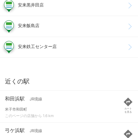
安来黒井田店
安来飯島店
安来鉄工センター店
近くの駅
和田浜駅
JR境線
米子市和田町
ルート
を見る
このページの店舗から 1.6 km
弓ケ浜駅
JR境線