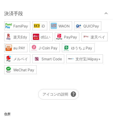
決済手段
FamiPay
iD
WAON
QUICPay
楽天Edy
d払い
PayPay
楽天ペイ
au PAY
J-Coin Pay
ゆうちょPay
メルペイ
Smart Code
支付宝/Alipay+
WeChat Pay
help
アイコンの説明
住所