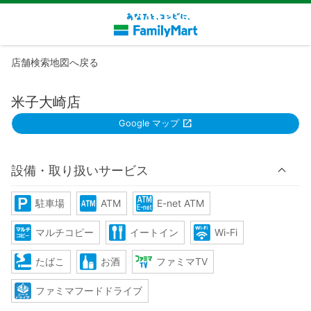
店舗検索地図へ戻る
米子大崎店
Google マップ
設備・取り扱いサービス
駐車場
ATM
E-net ATM
マルチコピー
イートイン
Wi-Fi
たばこ
お酒
ファミマTV
ファミマフードドライブ