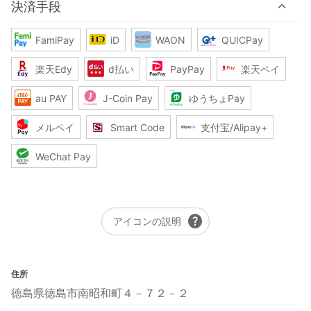
決済手段
FamiPay
iD
WAON
QUICPay
楽天Edy
d払い
PayPay
楽天ペイ
au PAY
J-Coin Pay
ゆうちょPay
メルペイ
Smart Code
支付宝/Alipay+
WeChat Pay
help
アイコンの説明
住所
徳島県徳島市南昭和町４－７２－２