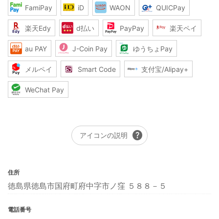
FamiPay
iD
WAON
QUICPay
楽天Edy
d払い
PayPay
楽天ペイ
au PAY
J-Coin Pay
ゆうちょPay
メルペイ
Smart Code
支付宝/Alipay+
WeChat Pay
help
アイコンの説明
住所
徳島県徳島市国府町府中字市ノ窪 ５８８－５
電話番号