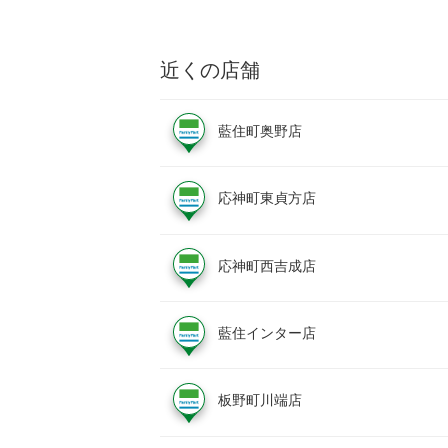
近くの店舗
藍住町奥野店
応神町東貞方店
応神町西吉成店
藍住インター店
板野町川端店