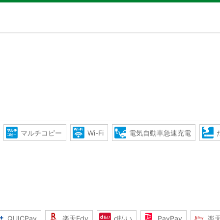
マルチコピー
Wi-Fi
電気自動車急速充電
QUICPay
楽天Edy
d払い
PayPay
楽