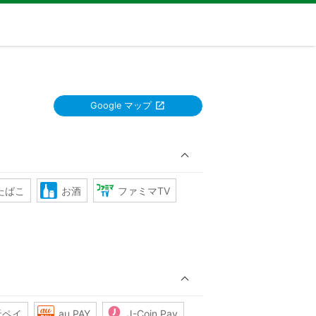
Google マップ
たばこ
お酒
ファミマTV
天ペイ
au PAY
J-Coin Pay