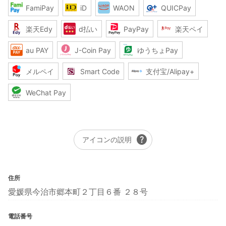
FamiPay
iD
WAON
QUICPay
楽天Edy
d払い
PayPay
楽天ペイ
au PAY
J-Coin Pay
ゆうちょPay
メルペイ
Smart Code
支付宝/Alipay+
WeChat Pay
help
アイコンの説明
住所
愛媛県今治市郷本町２丁目６番 ２８号
電話番号