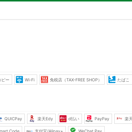
コピー
Wi-Fi
免税店（TAX-FREE SHOP）
たばこ
QUICPay
楽天Edy
d払い
PayPay
楽
mart Code
支付宝/Alipay+
WeChat Pay