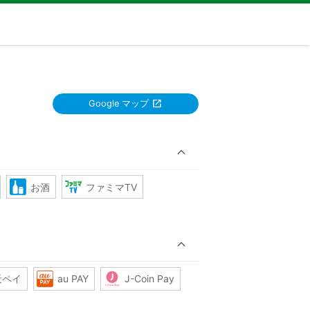
Google マップ
お酒
ファミマTV
天ペイ
au PAY
J-Coin Pay