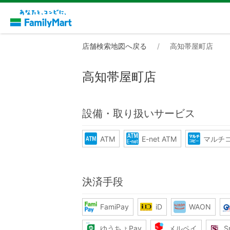
店舗検索地図へ戻る
高知帯屋町店
高知帯屋町店
設備・取り扱いサービス
ATM
E-net ATM
マルチ
決済手段
FamiPay
iD
WAON
ゆうちょPay
メルペイ
S