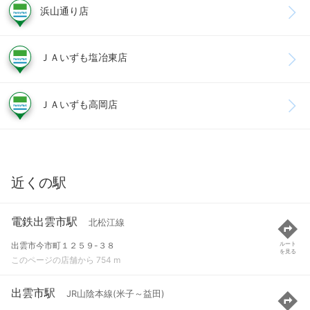
浜山通り店
ＪＡいずも塩冶東店
ＪＡいずも高岡店
近くの駅
電鉄出雲市駅
北松江線
出雲市今市町１２５９-３８
ルート
を見る
このページの店舗から 754 m
出雲市駅
JR山陰本線(米子～益田)