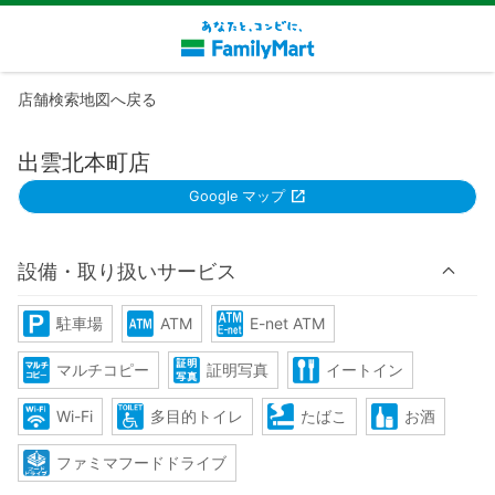
店舗検索地図へ戻る
出雲北本町店
Google マップ
設備・取り扱いサービス
駐車場
ATM
E-net ATM
マルチコピー
証明写真
イートイン
Wi-Fi
多目的トイレ
たばこ
お酒
ファミマフードドライブ