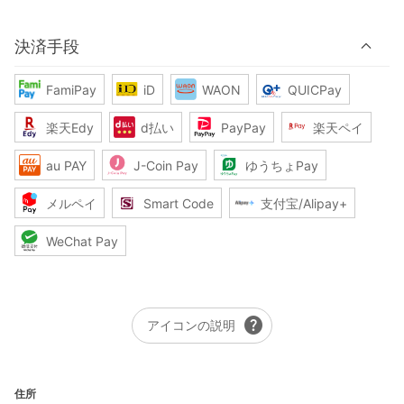
決済手段
FamiPay
iD
WAON
QUICPay
楽天Edy
d払い
PayPay
楽天ペイ
au PAY
J-Coin Pay
ゆうちょPay
メルペイ
Smart Code
支付宝/Alipay+
WeChat Pay
help
アイコンの説明
住所