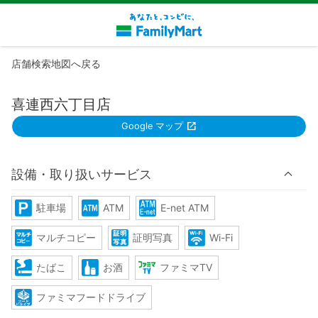
店舗検索地図へ戻る
喜連西六丁目店
Google マップ
設備・取り扱いサービス
駐車場
ATM
E-net ATM
マルチコピー
証明写真
Wi-Fi
たばこ
お酒
ファミマTV
ファミマフードドライブ