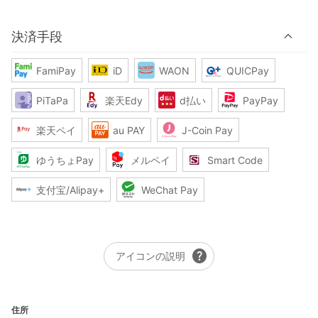
決済手段
FamiPay
iD
WAON
QUICPay
PiTaPa
楽天Edy
d払い
PayPay
楽天ペイ
au PAY
J-Coin Pay
ゆうちょPay
メルペイ
Smart Code
支付宝/Alipay+
WeChat Pay
help
アイコンの説明
住所