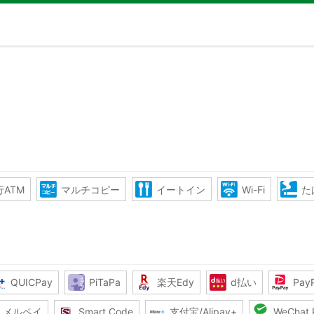
ATM
マルチコピー
イートイン
Wi-Fi
た
QUICPay
PiTaPa
楽天Edy
d払い
Pay
メルペイ
Smart Code
支付宝/Alipay+
WeChat 