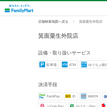
店舗検索地図へ戻る
箕面粟生外院店
箕面粟生外院店
設備・取り扱いサービス
駐車場
ATM
ゆうちょ銀行
決済手段
FamiPay
iD
WAON
J-Coin Pay
ゆうちょPay