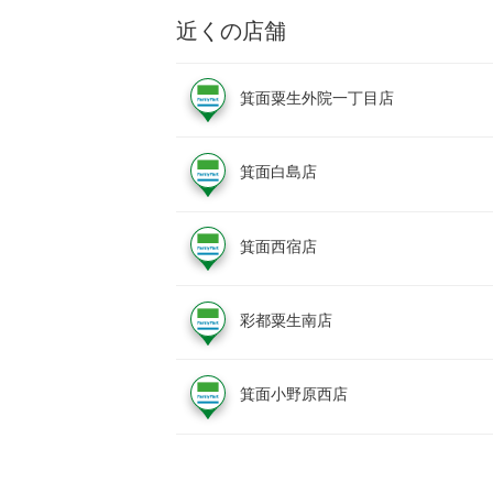
近くの店舗
箕面粟生外院一丁目店
箕面白島店
箕面西宿店
彩都粟生南店
箕面小野原西店