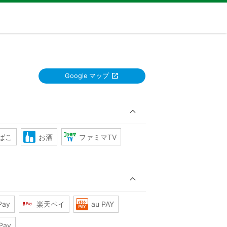
Google マップ
ばこ
お酒
ファミマTV
Pay
楽天ペイ
au PAY
Pay