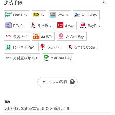
決済手段
FamiPay
iD
WAON
QUICPay
PiTaPa
楽天Edy
d払い
PayPay
楽天ペイ
au PAY
J-Coin Pay
ゆうちょPay
メルペイ
Smart Code
支付宝/Alipay+
WeChat Pay
help
アイコンの説明
住所
大阪府和泉市室堂町６０８番地２６