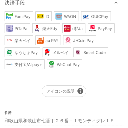
決済手段
FamiPay
iD
WAON
QUICPay
PiTaPa
楽天Edy
d払い
PayPay
楽天ペイ
au PAY
J-Coin Pay
ゆうちょPay
メルペイ
Smart Code
支付宝/Alipay+
WeChat Pay
help
アイコンの説明
住所
和歌山県和歌山市七番丁２６番－１モンティグレ１Ｆ