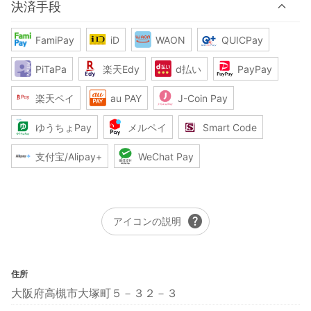
決済手段
FamiPay
iD
WAON
QUICPay
PiTaPa
楽天Edy
d払い
PayPay
楽天ペイ
au PAY
J-Coin Pay
ゆうちょPay
メルペイ
Smart Code
支付宝/Alipay+
WeChat Pay
help
アイコンの説明
住所
大阪府高槻市大塚町５－３２－３