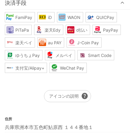
決済手段
FamiPay
iD
WAON
QUICPay
PiTaPa
楽天Edy
d払い
PayPay
楽天ペイ
au PAY
J-Coin Pay
ゆうちょPay
メルペイ
Smart Code
支付宝/Alipay+
WeChat Pay
help
アイコンの説明
住所
兵庫県洲本市五色町鮎原西 １４４番地１