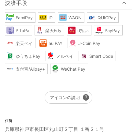
決済手段
FamiPay
iD
WAON
QUICPay
PiTaPa
楽天Edy
d払い
PayPay
楽天ペイ
au PAY
J-Coin Pay
ゆうちょPay
メルペイ
Smart Code
支付宝/Alipay+
WeChat Pay
help
アイコンの説明
住所
兵庫県神戸市長田区丸山町２丁目 １番２１号