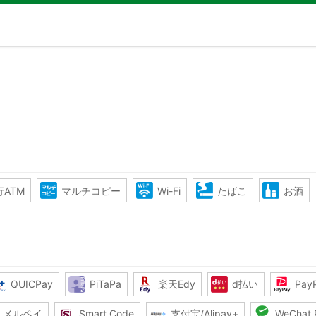
ATM
マルチコピー
Wi-Fi
たばこ
お酒
QUICPay
PiTaPa
楽天Edy
d払い
Pay
メルペイ
Smart Code
支付宝/Alipay+
WeChat 