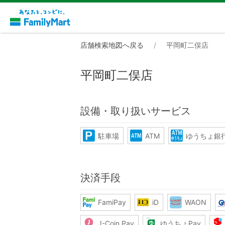
店舗検索地図へ戻る
平岡町二俣店
平岡町二俣店
設備・取り扱いサービス
駐車場
ATM
ゆうちょ銀行
決済手段
FamiPay
iD
WAON
J-Coin Pay
ゆうちょPay