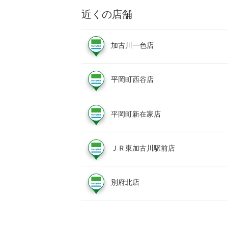
近くの店舗
加古川一色店
平岡町西谷店
平岡町新在家店
ＪＲ東加古川駅前店
別府北店