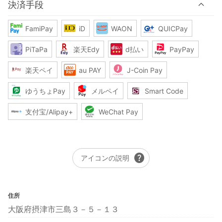
決済手段
FamiPay
iD
WAON
QUICPay
PiTaPa
楽天Edy
d払い
PayPay
楽天ペイ
au PAY
J-Coin Pay
ゆうちょPay
メルペイ
Smart Code
支付宝/Alipay+
WeChat Pay
help
アイコンの説明
住所
大阪府摂津市三島３－５－１３