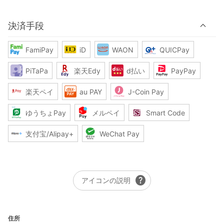
決済手段
FamiPay
iD
WAON
QUICPay
PiTaPa
楽天Edy
d払い
PayPay
楽天ペイ
au PAY
J-Coin Pay
ゆうちょPay
メルペイ
Smart Code
支付宝/Alipay+
WeChat Pay
help
アイコンの説明
住所