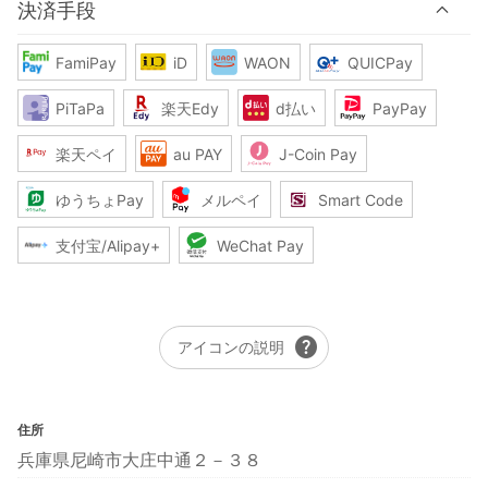
決済手段
FamiPay
iD
WAON
QUICPay
PiTaPa
楽天Edy
d払い
PayPay
楽天ペイ
au PAY
J-Coin Pay
ゆうちょPay
メルペイ
Smart Code
支付宝/Alipay+
WeChat Pay
help
アイコンの説明
住所
兵庫県尼崎市大庄中通２－３８