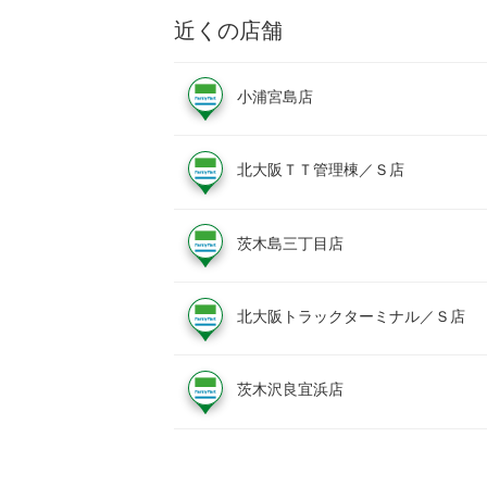
近くの店舗
小浦宮島店
北大阪ＴＴ管理棟／Ｓ店
茨木島三丁目店
北大阪トラックターミナル／Ｓ店
茨木沢良宜浜店