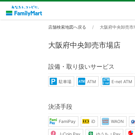
店舗検索地図へ戻る
大阪府中央卸売市
大阪府中央卸売市場店
設備・取り扱いサービス
駐車場
ATM
E-net ATM
決済手段
FamiPay
iD
WAON
J-Coin Pay
ゆうちょPay