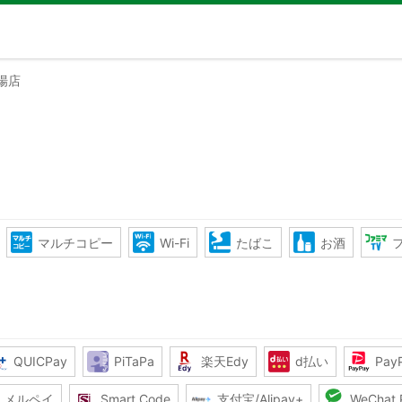
場店
マルチコピー
Wi-Fi
たばこ
お酒
QUICPay
PiTaPa
楽天Edy
d払い
Pay
メルペイ
Smart Code
支付宝/Alipay+
WeChat 