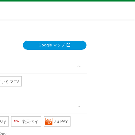
Google マップ
ファミマTV
Pay
楽天ペイ
au PAY
Pay